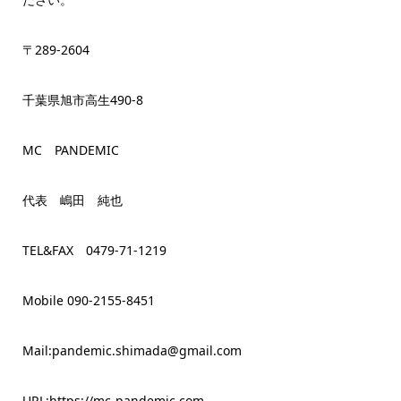
〒289-2604
千葉県旭市高生490-8
MC PANDEMIC
代表 嶋田 純也
TEL&FAX 0479-71-1219
Mobile 090-2155-8451
Mail:pandemic.shimada@gmail.com
URL:https://mc-pandemic.com