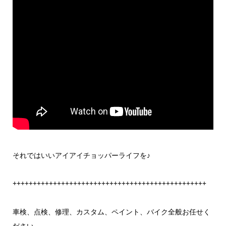
それではいいアイアイチョッパーライフを♪
++++++++++++++++++++++++++++++++++++++++++++++++
車検、点検、修理、カスタム、ペイント、バイク全般お任せく
ださい。